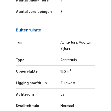
Aantal badkamers
1
Aantal verdiepingen
3
Buitenruimte
Tuin
Achtertuin, Voortuin,
Zijtuin
Type
Achtertuin
2
Oppervlakte
150 m
Ligging hoofdtuin
Zuidwest
Achterom
Ja
Kwaliteit tuin
Normaal