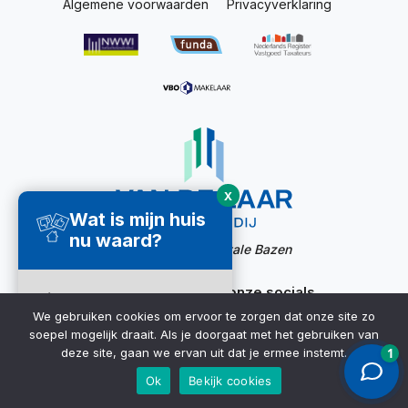
Algemene voorwaarden
Privacyverklaring
X
Wat is mijn huis
nu waard?
Website door:
Digitale Bazen
Ook bereikbaar via onze socials
Direct een
We gebruiken cookies om ervoor te zorgen dat onze site zo
waardecheck
soepel mogelijk draait. Als je doorgaat met het gebruiken van
ontvangen ➜
deze site, gaan we ervan uit dat je ermee instemt.
Ok
Bekijk cookies