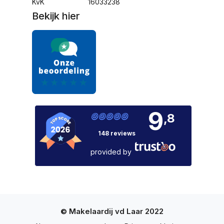
KvK
16033238
Bekijk hier
9
,8
148 reviews
provided by
© Makelaardij vd Laar 2022