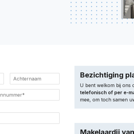
Bezichtiging p
A
c
U bent welkom bij ons 
h
telefonisch of per e-m
t
e
mee, om toch samen uw
r
n
a
a
m
Makelaardij van