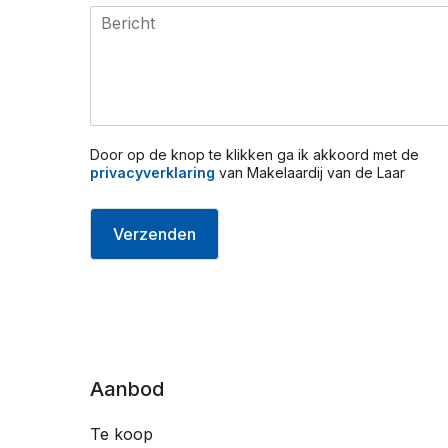
s
n
e
u
l
m
m
e
r
*
Door op de knop te klikken ga ik akkoord met de
privacyverklaring
van Makelaardij van de Laar
Verzenden
Aanbod
Te koop