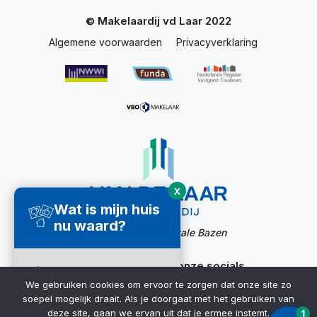
© Makelaardij vd Laar 2022
Algemene voorwaarden
Privacyverklaring
X
Wat is mijn huis
nu waard?
Website door:
Digitale Bazen
Ook bereikbaar via onze socials
Direct een
We gebruiken cookies om ervoor te zorgen dat onze site zo
waardecheck
soepel mogelijk draait. Als je doorgaat met het gebruiken van
ontvangen ➜
deze site, gaan we ervan uit dat je ermee instemt.