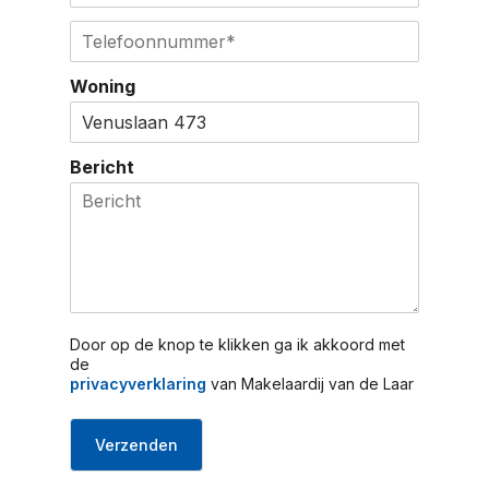
e
o
m
r
T
e
a
n
e
g
i
a
l
s
l
Woning
a
e
e
*
m
f
l
o
o
Bericht
n
n
u
m
m
e
r
*
Door op de knop te klikken ga ik akkoord met
de
privacyverklaring
van Makelaardij van de Laar
Verzenden