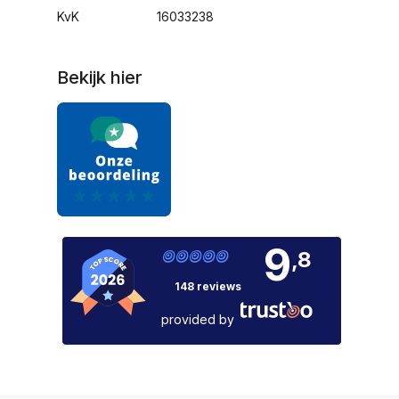
KvK
16033238
Bekijk hier
9
,8
148 reviews
provided by