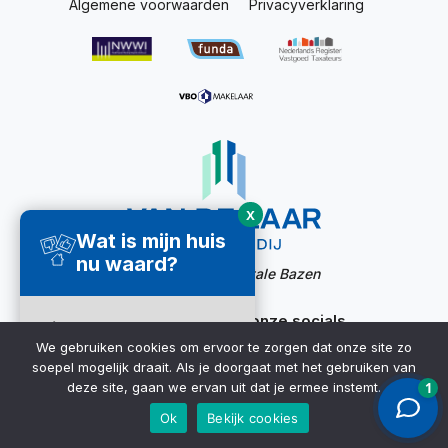
Algemene voorwaarden
Privacyverklaring
X
Wat is mijn huis
nu waard?
Website door:
Digitale Bazen
Ook bereikbaar via onze socials
Direct een
We gebruiken cookies om ervoor te zorgen dat onze site zo
waardecheck
soepel mogelijk draait. Als je doorgaat met het gebruiken van
ontvangen ➜
deze site, gaan we ervan uit dat je ermee instemt.
Ok
Bekijk cookies