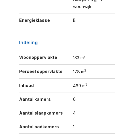
woonwijk
Energieklasse
B
Indeling
2
Woonoppervlakte
133 m
2
Perceel oppervlakte
178 m
3
Inhoud
469 m
Aantal kamers
6
Aantal slaapkamers
4
Aantal badkamers
1