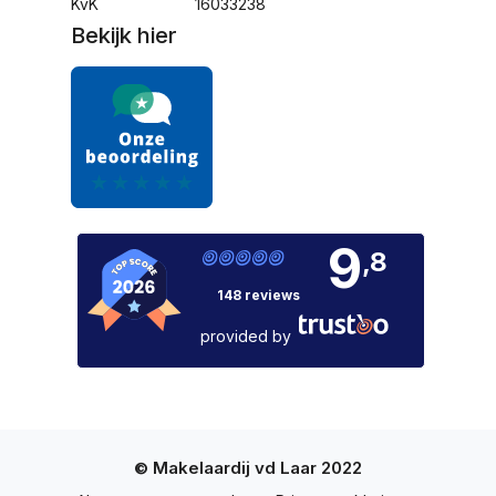
KvK
16033238
Bekijk hier
9
,8
148 reviews
provided by
© Makelaardij vd Laar 2022