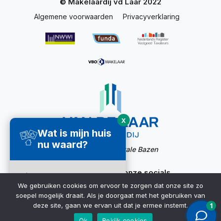
© Makelaardij vd Laar 2022
Algemene voorwaarden
Privacyverklaring
X
Wat is mijn huis
nu waard?
Website door:
Digitale Bazen
Ook bereikbaar via onze socials
Direct een
We gebruiken cookies om ervoor te zorgen dat onze site zo
waardecheck
soepel mogelijk draait. Als je doorgaat met het gebruiken van
ontvangen ➜
deze site, gaan we ervan uit dat je ermee instemt.
Ok
Bekijk cookies