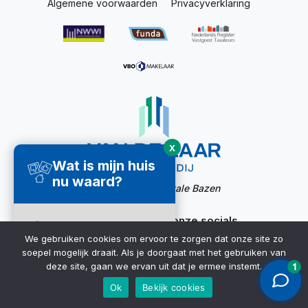
Algemene voorwaarden
Privacyverklaring
X
Wat is mijn huis
nu waard?
Website door:
Digitale Bazen
Ook bereikbaar via onze socials
Direct een
We gebruiken cookies om ervoor te zorgen dat onze site zo
waardecheck
soepel mogelijk draait. Als je doorgaat met het gebruiken van
ontvangen ➜
deze site, gaan we ervan uit dat je ermee instemt.
Ok
Bekijk cookies