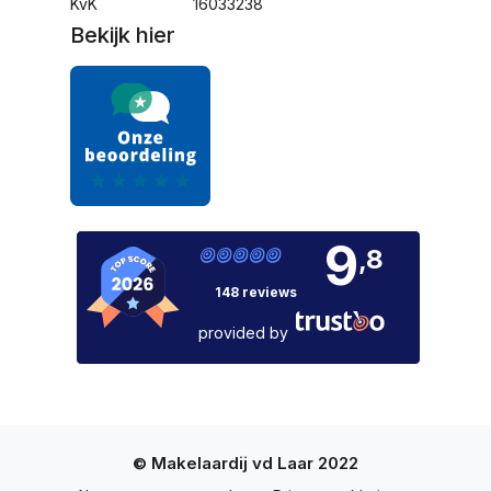
KvK
16033238
Bekijk hier
9
,8
148 reviews
provided by
© Makelaardij vd Laar 2022