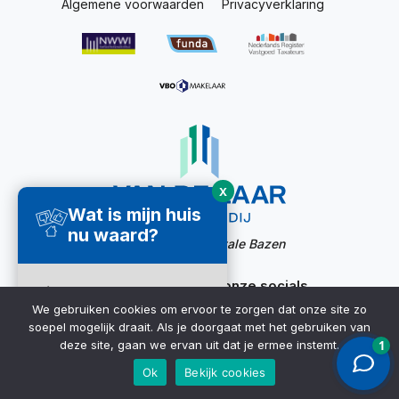
Algemene voorwaarden
Privacyverklaring
X
Wat is mijn huis
nu waard?
Website door:
Digitale Bazen
Ook bereikbaar via onze socials
Direct een
We gebruiken cookies om ervoor te zorgen dat onze site zo
waardecheck
soepel mogelijk draait. Als je doorgaat met het gebruiken van
ontvangen ➜
deze site, gaan we ervan uit dat je ermee instemt.
Ok
Bekijk cookies