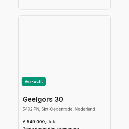
Verkocht
Geelgors 30
5492 PN, Sint-Oedenrode, Nederland
€ 549.000,- k.k.
Twee onder één kapwoning