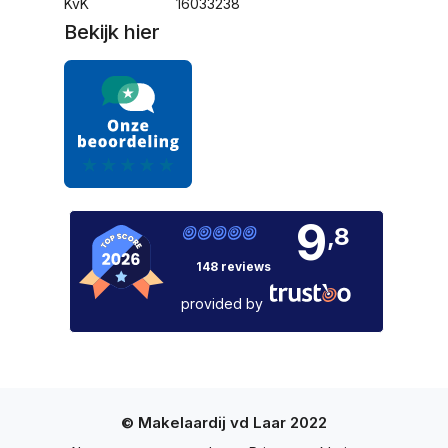
KvK
16033238
Bekijk hier
9
,8
148 reviews
provided by
© Makelaardij vd Laar 2022