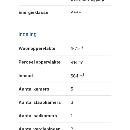
Energieklasse
A+++
Indeling
2
Woonoppervlakte
157 m
2
Perceel oppervlakte
414 m
3
Inhoud
584 m
Aantal kamers
5
Aantal slaapkamers
3
Aantal badkamers
1
Aantal verdiepingen
2