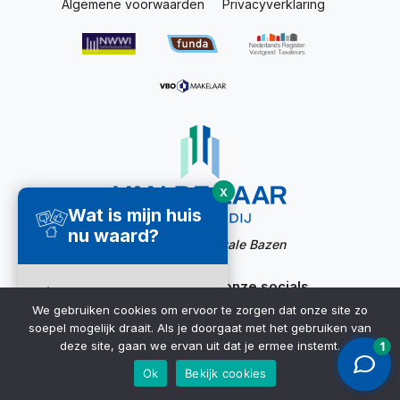
Algemene voorwaarden
Privacyverklaring
X
Wat is mijn huis
nu waard?
Website door:
Digitale Bazen
Ook bereikbaar via onze socials
Direct een
We gebruiken cookies om ervoor te zorgen dat onze site zo
waardecheck
soepel mogelijk draait. Als je doorgaat met het gebruiken van
ontvangen ➜
deze site, gaan we ervan uit dat je ermee instemt.
Ok
Bekijk cookies