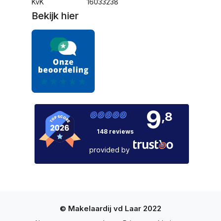
KvK
16033238
Bekijk hier
9
,8
148 reviews
provided by
© Makelaardij vd Laar 2022