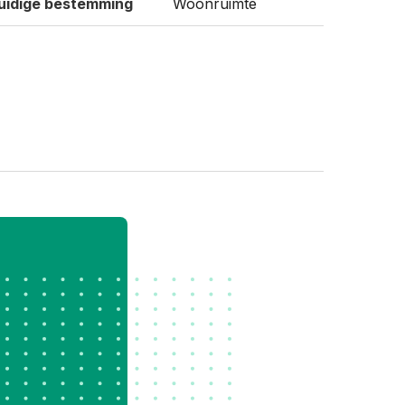
uidige bestemming
Woonruimte