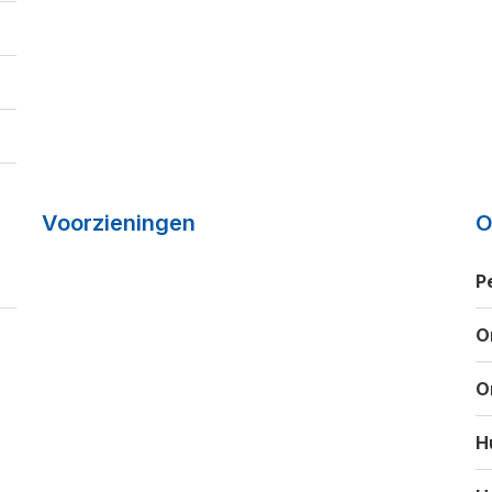
Voorzieningen
O
P
O
O
H