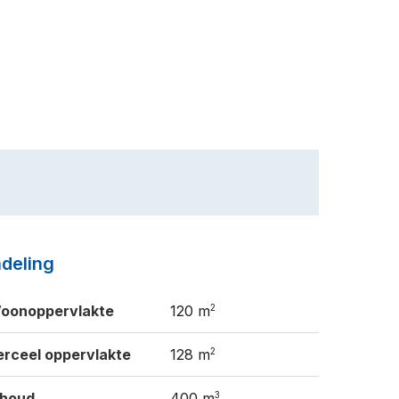
ndeling
2
oonoppervlakte
120 m
2
erceel oppervlakte
128 m
3
nhoud
400 m