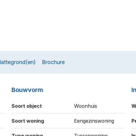
lattegrond(en)
Brochure
Bouwvorm
I
Soort object
Woonhuis
W
Soort woning
Eengezinswoning
P
Type woning
Tussenwoning
I