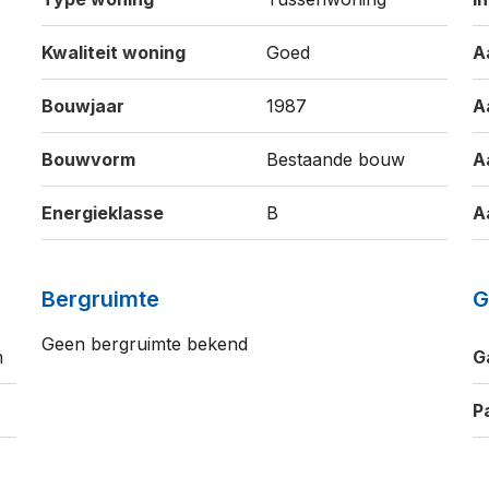
Kwaliteit woning
Goed
A
Bouwjaar
1987
A
Bouwvorm
Bestaande bouw
A
Energieklasse
B
A
Bergruimte
G
Geen bergruimte bekend
n
G
P