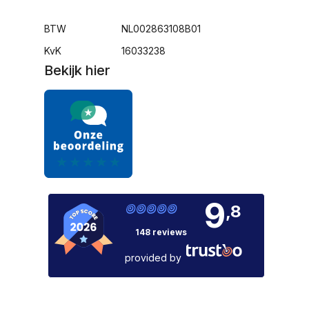
BTW
NL002863108B01
KvK
16033238
Bekijk hier
9
,8
148 reviews
provided by