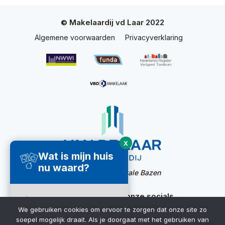
© Makelaardij vd Laar 2022
Algemene voorwaarden
Privacyverklaring
X
Wat is mijn huis
nu waard?
Website door:
Digitale Bazen
Ook bereikbaar via onze socials
Direct een
We gebruiken cookies om ervoor te zorgen dat onze site zo
waardecheck
soepel mogelijk draait. Als je doorgaat met het gebruiken van
ontvangen ➜