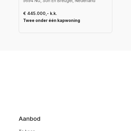
5694 NG, Son En Breugel, Nederland
€ 445.000,- k.k.
Twee onder één kapwoning
Aanbod