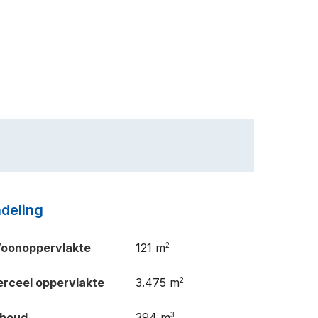
ndeling
2
oonoppervlakte
121 m
2
erceel oppervlakte
3.475 m
3
nhoud
394 m