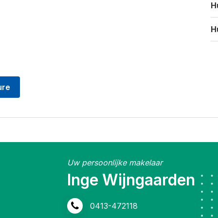
H
H
ure
Uw persoonlijke makelaar
Inge Wijngaarden
0413-472118