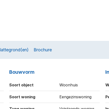
lattegrond(en)
Brochure
Bouwvorm
I
Soort object
Woonhuis
W
Soort woning
Eengezinswoning
P
Type woning
Vrijstaande woning
I