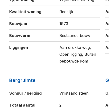
Kwaliteit woning
Redelijk
A
Bouwjaar
1973
A
Bouwvorm
Bestaande bouw
A
Liggingen
Aan drukke weg,
A
Open ligging, Buiten
bebouwde kom
Bergruimte
G
Schuur / berging
Vrijstaand steen
G
Totaal aantal
2
A