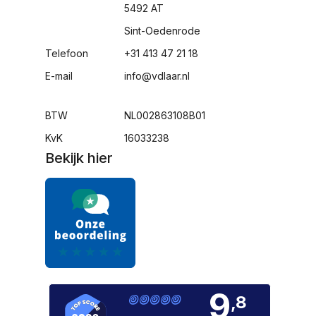
5492 AT
Sint-Oedenrode
Telefoon
+31 413 47 21 18
E-mail
info@vdlaar.nl
BTW
NL002863108B01
KvK
16033238
Bekijk hier
9
,8