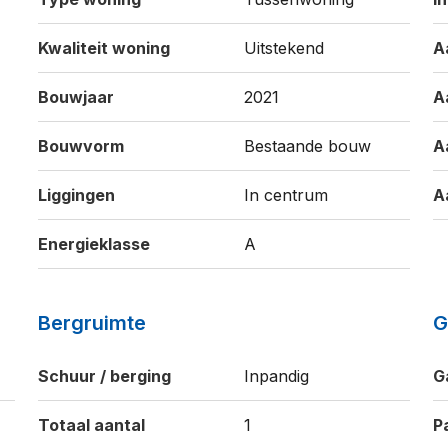
Kwaliteit woning
Uitstekend
A
Bouwjaar
2021
A
Bouwvorm
Bestaande bouw
A
Liggingen
In centrum
A
Energieklasse
A
Bergruimte
G
Schuur / berging
Inpandig
G
Totaal aantal
1
P