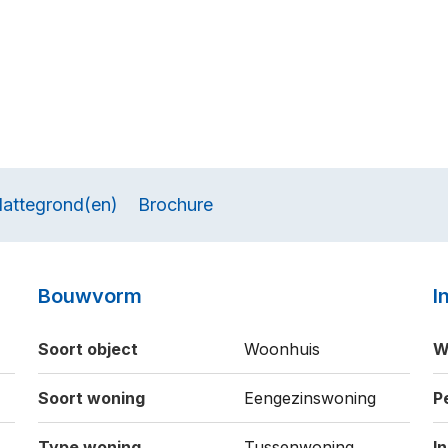
lattegrond(en)
Brochure
Bouwvorm
I
Soort object
Woonhuis
W
Soort woning
Eengezinswoning
P
Type woning
Tussenwoning
I