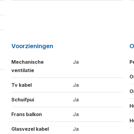
Voorzieningen
O
Mechanische
Ja
P
ventilatie
O
Tv kabel
Ja
O
Schuifpui
Ja
H
Frans balkon
Ja
H
Glasvezel kabel
Ja