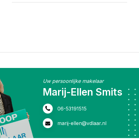
Uw persoonlijke makelaar
Inge Wijngaarden
0413-472118
inge@vdlaar.nl