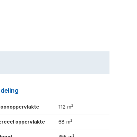
ndeling
2
oonoppervlakte
112 m
2
erceel oppervlakte
68 m
3
nhoud
355 m