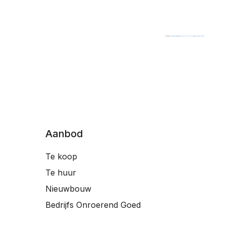
Powered by
Googlemapsgenerator.com/nl/
&
How to enable cookies in safari
Aanbod
Te koop
Te huur
Nieuwbouw
Bedrijfs Onroerend Goed