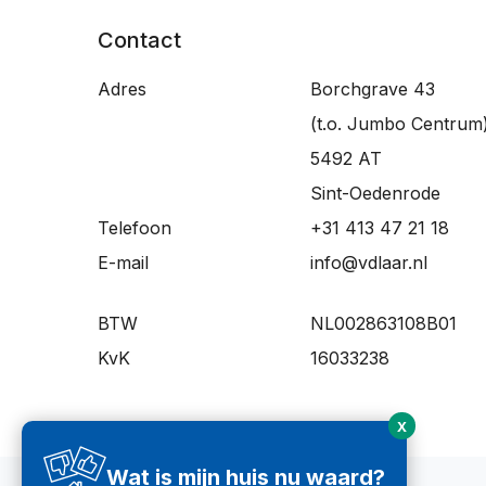
Contact
Adres
Borchgrave 43
(t.o. Jumbo Centrum
5492 AT
Sint-Oedenrode
Telefoon
+31 413 47 21 18
E-mail
info@vdlaar.nl
BTW
NL002863108B01
KvK
16033238
X
Wat is mijn huis nu waard?