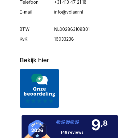
Telefoon
+31 413 47 21 18
E-mail
info@vdlaar.nl
BTW
NL002863108B01
KvK
16033238
Bekijk hier
9
,8
148 reviews