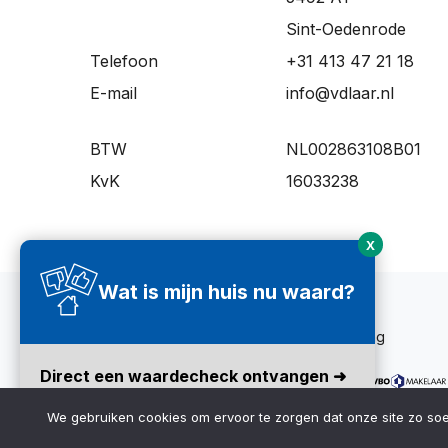
Sint-Oedenrode
Telefoon
+31 413 47 21 18
E-mail
info@vdlaar.nl
BTW
NL002863108B01
KvK
16033238
X
Wat is mijn huis nu waard?
© Makelaardij vd Laar 2022
Algemene voorwaarden
Privacyverklaring
Direct een waardecheck ontvangen ➜
We gebruiken cookies om ervoor te zorgen dat onze site zo soepe