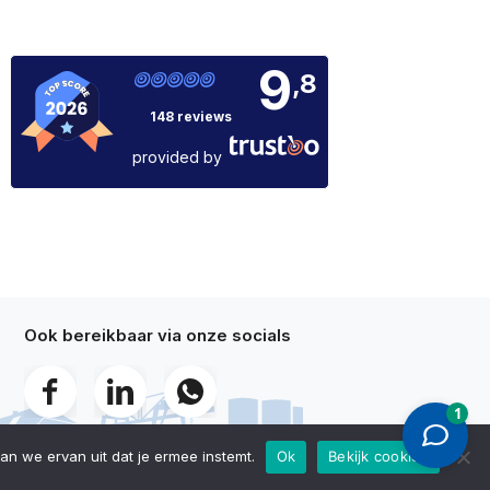
9
,8
148 reviews
provided by
Ook bereikbaar via onze socials
an we ervan uit dat je ermee instemt.
Ok
Bekijk cookies