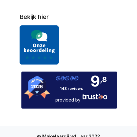
Bekijk hier
9
,8
148 reviews
provided by
© Makelaardij vd Laar 2022