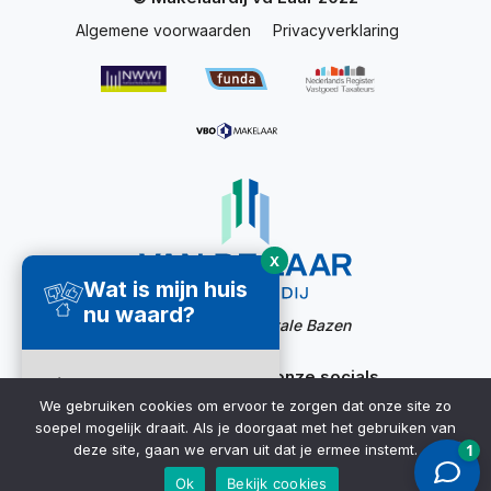
Algemene voorwaarden
Privacyverklaring
X
Wat is mijn huis
nu waard?
Website door:
Digitale Bazen
Ook bereikbaar via onze socials
Direct een
We gebruiken cookies om ervoor te zorgen dat onze site zo
waardecheck
soepel mogelijk draait. Als je doorgaat met het gebruiken van
ontvangen ➜
deze site, gaan we ervan uit dat je ermee instemt.
Ok
Bekijk cookies