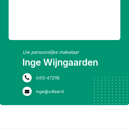
Uw persoonlijke makelaar
Marij-Ellen Smits
06-53191515
marij-ellen@vdlaar.nl