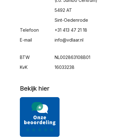
(t.o. Jumbo Centrum)
5492 AT
Sint-Oedenrode
Telefoon
+31 413 47 21 18
E-mail
info@vdlaar.nl
BTW
NL002863108B01
KvK
16033238
Bekijk hier