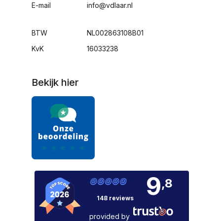
E-mail
info@vdlaar.nl
BTW
NL002863108B01
KvK
16033238
Bekijk hier
9
,8
148 reviews
provided by